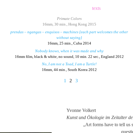
texts
Primate Colors
16mm, 30 min., Hong Kong 2015
prendas – ngangas – enquisos – machines {each part welcomes the other
without saying}
16mm, 25 min., Cuba 2014
Nobody knows, when it was made and why
16mm film, black & white, no sound, 10 min. 22 sec., England 2012
No, I am not a Toad, I am a Turtle!
16mm, 44 min., South Korea 2012
1
2
3
Yvonne Volkert
Kunst und Ökologie im Zeitalter d
„Art forms have to tell u
questi