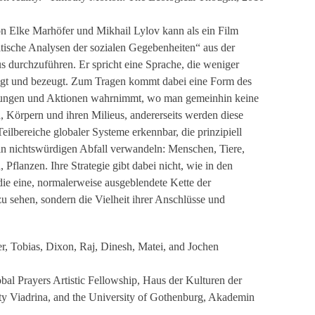
n Elke Marhöfer und Mikhail Lylov kann als ein Film
ritische Analysen der sozialen Gegebenheiten“ aus der
s durchzuführen. Er spricht eine Sprache, die weniger
 zeigt und bezeugt. Zum Tragen kommt dabei eine Form des
dlungen und Aktionen wahrnimmt, wo man gemeinhin keine
n, Körpern und ihren Milieus, andererseits werden diese
ilbereiche globaler Systeme erkennbar, die prinzipiell
 in nichtswürdigen Abfall verwandeln: Menschen, Tiere,
Pflanzen. Ihre Strategie gibt dabei nicht, wie in den
die eine, normalerweise ausgeblendete Kette der
 sehen, sondern die Vielheit ihrer Anschlüsse und
r, Tobias, Dixon, Raj, Dinesh, Matei, and Jochen
bal Prayers Artistic Fellowship, Haus der Kulturen der
ty Viadrina, and the University of Gothenburg, Akademin