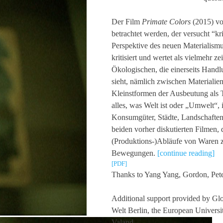
Der Film
Primate Colors
(2015) vo
betrachtet werden, der versucht “k
Perspektive des neuen Materialismu
kritisiert und wertet als vielmehr
Ökologischen, die einerseits Han
sieht, nämlich zwischen Materialie
Kleinstformen der Ausbeutung als Te
alles, was Welt ist oder „Umwelt“,
Konsumgüter, Städte, Landschaften, 
beiden vorher diskutierten Filmen, 
(Produktions-)Abläufe von Waren zu
Bewegungen.
[continue reading]
[PDF]
Thanks to Yang Yang, Gordon, Pete
Additional support provided by Glo
Welt Berlin, the European Universi
Valand